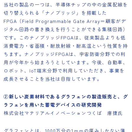
当社の製品の一つは、半導体チップの中の金属配線を
切り替えられる「ナノブリッジ」を搭載した
FPGA（Field Programmable Gate Array＝顧客がデ
ジタル回路の書き換えを行うことができる集積回路）
です。このナノブリッジFPGAは、従来製品よりも低
消費電力・省面積・耐放射線・耐高温という性質を持
ちます。ナノブリッジFPGAは、宇宙防衛分野での利
用が今年から始まろうとしています。今後、自動車、
ロボット、IoT端末分野で利用していただき、事業を
成長させることを当社は目指しています。
②新しい炭素材料であるグラフェンの製造販売と、グ
ラフェンを用いた蓄電デバイスの研究開発
株式会社マテリアルイノベーションつくば 唐捷氏
グラフェンとは、1000万分の1ｍｍの厚みしかない薄