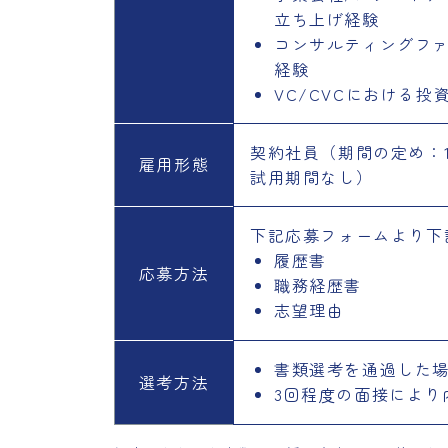
立ち上げ経験
コンサルティングフ
経験
VC/CVCにおける投
契約社員（期間の定め：
雇用形態
試用期間なし）
下記応募フォームより下
履歴書
応募方法
職務経歴書
志望理由
書類選考を通過した
選考方法
3回程度の面接により