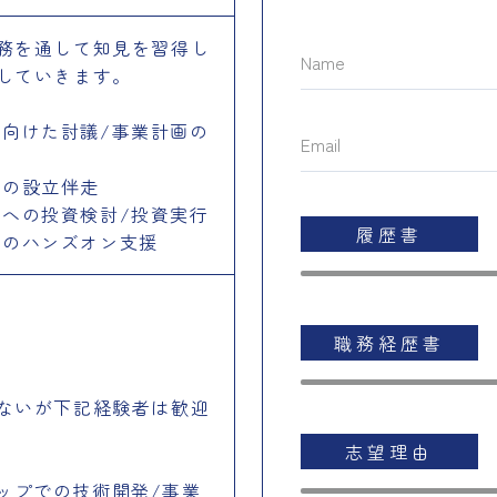
務を通して知見を習得し
していきます。
向けた討議/事業計画の
ーの設立伴走
への投資検討/投資実行
履歴書
ーのハンズオン支援
職務経歴書
ないが下記経験者は歓迎
志望理由
ップでの技術開発/事業