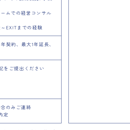
ァームでの経営コンサル
資～EXITまでの経験
1年契約、最大1年延長、
記をご提出ください
場合のみご連絡
内定