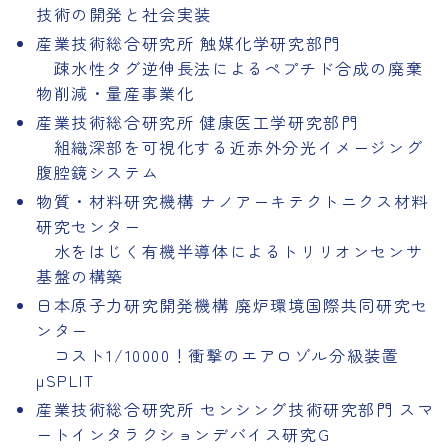
技術の開発と社会実装
産業技術総合研究所 触媒化学研究部門
疎水性タグ逆伸長法によるペプチド合成の廃棄
物削減・量産事業化
産業技術総合研究所 健康医工学研究部門
組織深部を可視化する近赤外分光イメージング
腹腔鏡システム
物質・材料研究機構 ナノアーキテクトニクス材料
研究センター
水をはじく有機半導体によるトリリオンセンサ
基盤の構築
日本原子力研究開発機構 廃炉環境国際共同研究セ
ンター
コスト1/10000！衝撃のエアロゾル分級装置
µSPLIT
産業技術総合研究所 センシング技術研究部門 スマ
ートインタラクションデバイス研究G