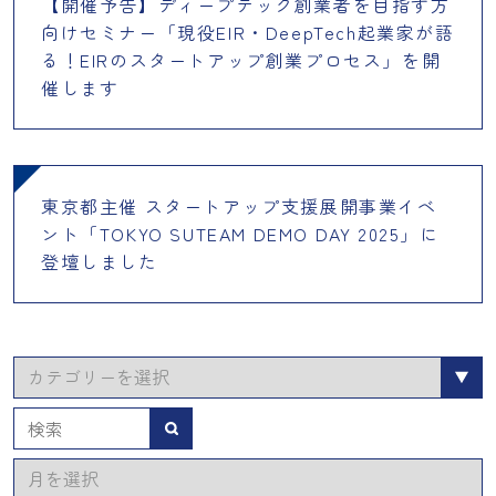
【開催予告】ディープテック創業者を目指す方
向けセミナー「現役EIR・DeepTech起業家が語
る！EIRのスタートアップ創業プロセス」を開
催します
東京都主催 スタートアップ支援展開事業イベ
ント「TOKYO SUTEAM DEMO DAY 2025」に
登壇しました
カ
テ
ゴ
検索
リ
ア
ー