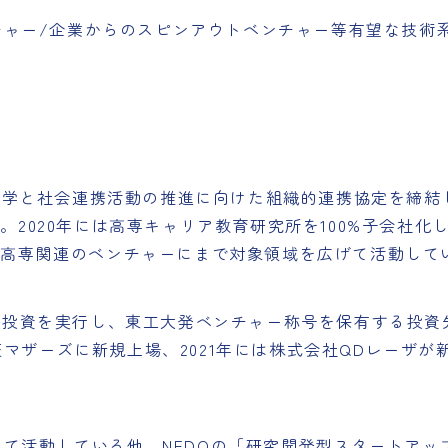
ャー/企業からのスピンアウトベンチャー等有望な技術
大学と社会連携活動の推進に向けた組織的連携協定を締結し
2020年には高専キャリア教育研究所を100%子会社化し
え高専関連のベンチャーにまで対象領域を広げて活動して
投資を実行し、東工大発ベンチャー称号を保有する投資先
東証マザーズに新規上場、2021年には株式会社QDレーザ
として活動している他、NEDOの「研究開発型スタートア