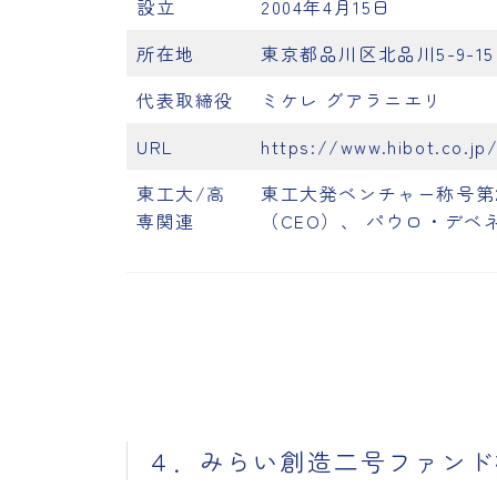
設立
2004年4月15日
所在地
東京都品川区北品川5-9-15
代表取締役
ミケレ グアラニエリ
URL
https://www.hibot.co.jp
東工大/高
東工大発ベンチャー称号第
専関連
（CEO）、 パウロ・デベ
４．みらい創造二号ファンド