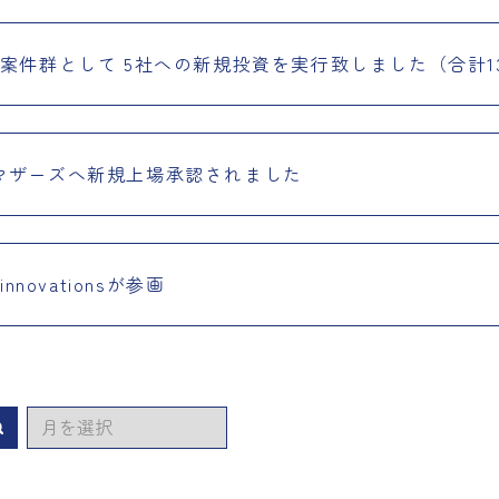
案件群として 5社への新規投資を実行致しました（合計1
マザーズへ新規上場承認されました
novationsが参画
ア
検索
ー
カ