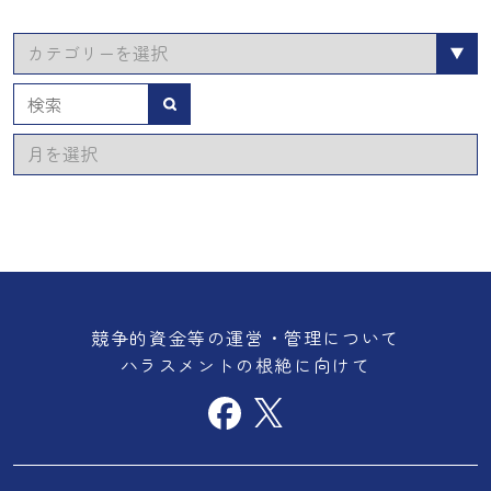
カ
テ
ゴ
検索
リ
ア
ー
ー
カ
イ
ブ
競争的資金等の運営・管理について
ハラスメントの根絶に向けて