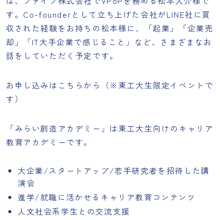
は、ファイブ株式会社でVPoPを務める松本大介様で
す。Co-founderとして立ち上げた会社がLINE社に買
収された経験をお持ちの松本様に、「起業」「企業売
却」「IT大手企業で感じること」など、さまざまなお
話をしていただく予定です。
お申し込みは
こちら
から（※東工大生限定イベントで
す）
「みらい創造アカデミー」は東工大生向けのキャリア
教育アカデミーです。
大企業/スタートアップ/若手研究者を招待した講
演会
進学/就職に活かせるキャリア教育コンテンツ
人文社会系学生との交流支援