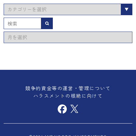
カ
テ
ゴ
検索
リ
ア
ー
ー
カ
イ
ブ
競争的資金等の運営・管理について
ハラスメントの根絶に向けて