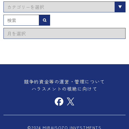
カ
テ
ゴ
検索
リ
ア
ー
ー
カ
イ
ブ
競争的資金等の運営・管理について
ハラスメントの根絶に向けて
©2024 MIRAISOZO INVESTMENTS