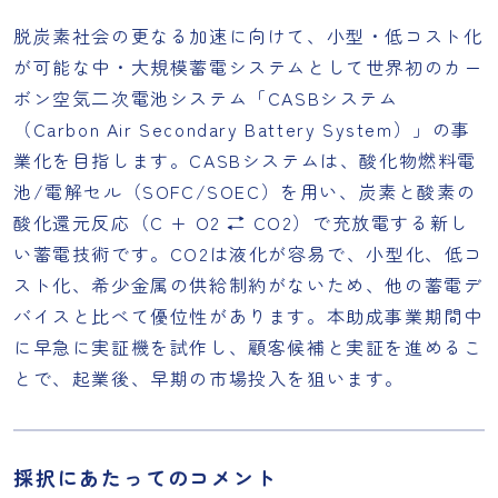
脱炭素社会の更なる加速に向けて、小型・低コスト化
が可能な中・大規模蓄電システムとして世界初のカー
ボン空気二次電池システム「CASBシステム
（Carbon Air Secondary Battery System）」の事
業化を目指します。CASBシステムは、酸化物燃料電
池/電解セル（SOFC/SOEC）を用い、炭素と酸素の
酸化還元反応（C + O2 ⇄ CO2）で充放電する新し
い蓄電技術です。CO2は液化が容易で、小型化、低コ
スト化、希少金属の供給制約がないため、他の蓄電デ
バイスと比べて優位性があります。本助成事業期間中
に早急に実証機を試作し、顧客候補と実証を進めるこ
とで、起業後、早期の市場投入を狙います。
採択にあたってのコメント