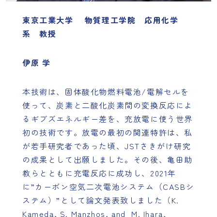
東京工業大学 物質理工学院 応用化学
系 教授
伊原 学
本技術は、固体酸化物燃料電池/電解セルを
使って、炭素と二酸化炭素間の変換反応によ
るギブズエネルギー差を、充放電に使う世界
初の技術です。放電の最初の関連特許は、私
が若手研究者であった頃、JSTさきがけ研究
の成果として出願しました。その後、亀田助
教らとともに充電反応に成功し、2021年
に”カーボン空気二次電池システム（CASBシ
ステム）”として論文発表致しました（K.
Kameda, S. Manzhos, and M. Ihara,