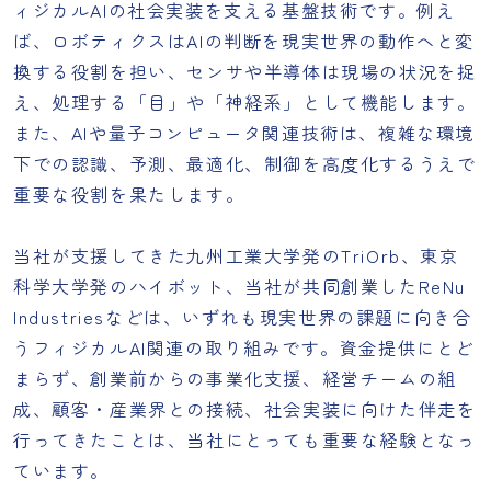
ィジカルAIの社会実装を支える基盤技術です。例え
ば、ロボティクスはAIの判断を現実世界の動作へと変
換する役割を担い、センサや半導体は現場の状況を捉
え、処理する「目」や「神経系」として機能します。
また、AIや量子コンピュータ関連技術は、複雑な環境
下での認識、予測、最適化、制御を高度化するうえで
重要な役割を果たします。
当社が支援してきた九州工業大学発のTriOrb、東京
科学大学発のハイボット、当社が共同創業したReNu
Industriesなどは、いずれも現実世界の課題に向き合
うフィジカルAI関連の取り組みです。資金提供にとど
まらず、創業前からの事業化支援、経営チームの組
成、顧客・産業界との接続、社会実装に向けた伴走を
行ってきたことは、当社にとっても重要な経験となっ
ています。