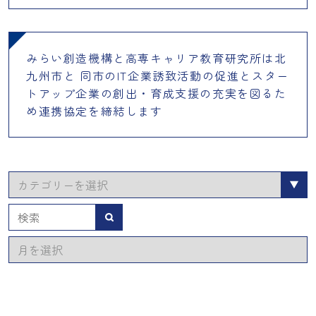
みらい創造機構と高専キャリア教育研究所は北
九州市と 同市のIT企業誘致活動の促進とスター
トアップ企業の創出・育成支援の充実を図るた
め連携協定を締結します
カ
テ
ゴ
検索
リ
ア
ー
ー
カ
イ
ブ