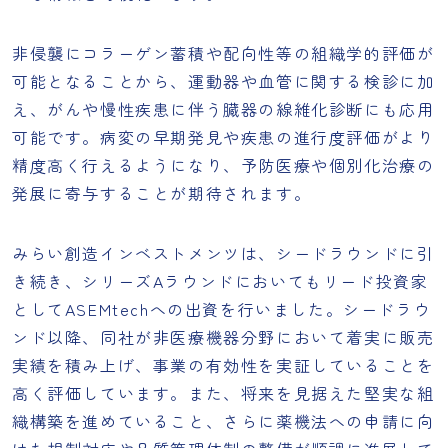
非侵襲にコラーゲン蓄積や配向性等の組織学的評価が
可能となることから、運動器や血管に関する検診に加
え、がんや慢性疾患に伴う臓器の線維化診断にも応用
可能です。病変の早期発見や疾患の進行度評価がより
精度高く行えるようになり、予防医療や個別化治療の
発展に寄与することが期待されます。
みらい創造インベストメンツは、シードラウンドに引
き続き、シリーズAラウンドにおいてもリード投資家
としてASEMtechへの出資を行いました。シードラウ
ンド以降、同社が非医療機器分野において着実に販売
実績を積み上げ、事業の有効性を実証していることを
高く評価しています。また、将来を見据えた堅実な組
織構築を進めていること、さらに薬機法への申請に向