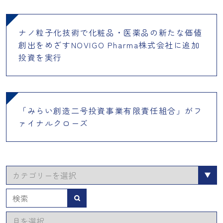
ナノ粒子化技術で化粧品・医薬品の新たな価値
創出をめざすNOVIGO Pharma株式会社に追加
投資を実行
「みらい創造二号投資事業有限責任組合」がフ
ァイナルクローズ
カ
テ
ゴ
検索
リ
ア
ー