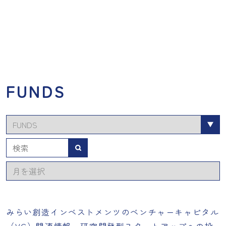
FUNDS
カ
テ
ゴ
検索
リ
ア
ー
ー
カ
イ
みらい創造インベストメンツのベンチャーキャピタル
ブ