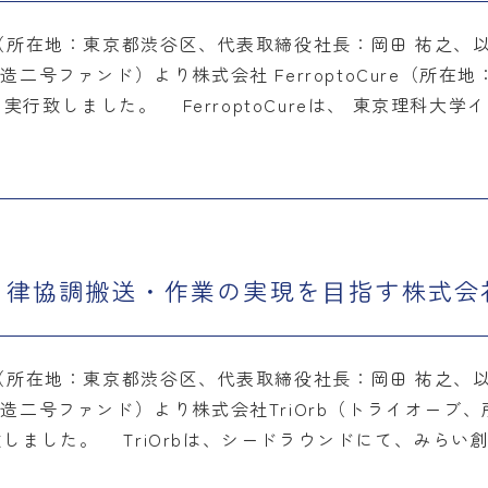
所在地：東京都渋谷区、代表取締役社長：岡田 祐之、
号ファンド）より株式会社 FerroptoCure（所在
資を実行致しました。 FerroptoCureは、 東京理科大学
律協調搬送・作業の実現を⽬指す株式会社T
所在地：東京都渋谷区、代表取締役社長：岡田 祐之、
造二号ファンド）より株式会社TriOrb（トライオーブ
行致しました。 TriOrbは、シードラウンドにて、みら