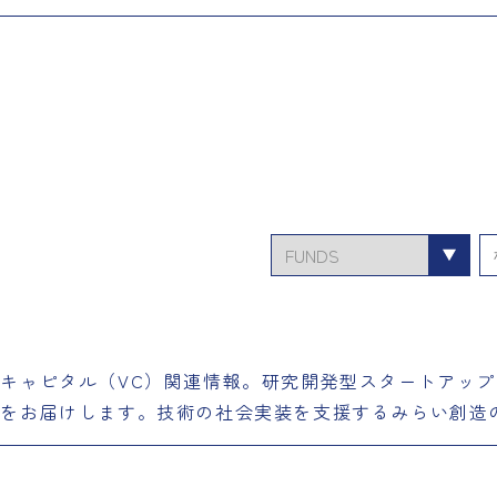
カ
テ
ゴ
リ
ー
キャピタル（VC）関連情報。研究開発型スタートアッ
せをお届けします。技術の社会実装を支援するみらい創造