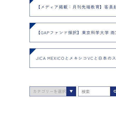
【メディア掲載：月刊先端教育】客員
【GAPファンド採択】東京科学大学 雨宮
JICA MEXICOとメキシコVCと
カ
テ
ゴ
リ
ー