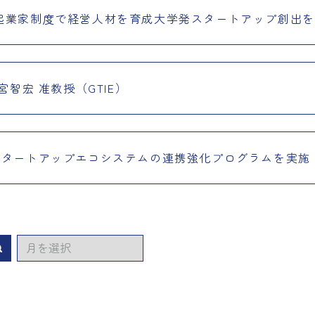
起業家制度で経営人材を育成大学発スタートアップ創出を
智宏 准教授（GTIE）
日本のスタートアップエコシステムの連携強化プログラムを実施
ア
検索
ー
カ
イ
ブ