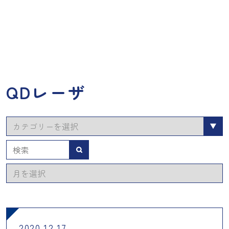
QDレーザ
カ
テ
ゴ
検索
リ
ア
ー
ー
カ
イ
ブ
2020.12.17