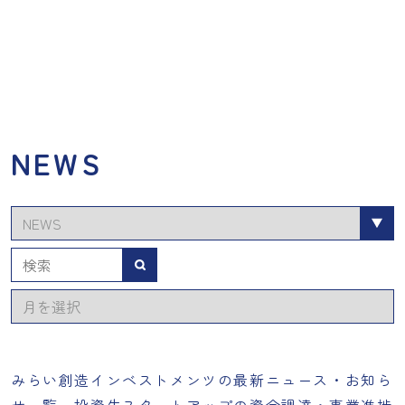
NEWS
カ
テ
ゴ
検索
リ
ア
ー
ー
カ
イ
みらい創造インベストメンツの最新ニュース・お知ら
ブ