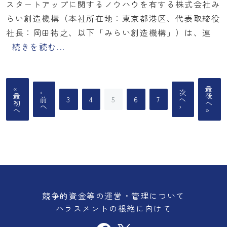
スタートアップに関するノウハウを有する株式会社み
らい創造機構（本社所在地：東京都港区、代表取締役
社長：岡田祐之、以下「みらい創造機構」）は、連
続きを読む...
«
最
‹
次
最
後
前
3
4
5
6
7
へ
初
へ
へ
›
へ
»
競争的資金等の運営・管理について
ハラスメントの根絶に向けて