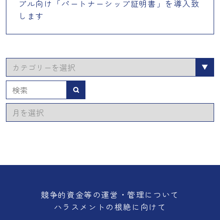
プル向け「パートナーシップ証明書」を導入致
します
カ
テ
ゴ
検索
リ
ア
ー
ー
カ
イ
ブ
競争的資金等の運営・管理について
ハラスメントの根絶に向けて