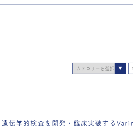
カ
テ
ゴ
リ
ー
遺伝学的検査を開発・臨床実装するVari