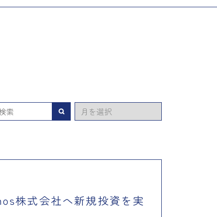
ア
検索
ー
カ
イ
ブ
nos株式会社へ新規投資を実